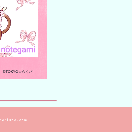
©TOKYO☆らくだ
morlabo.com