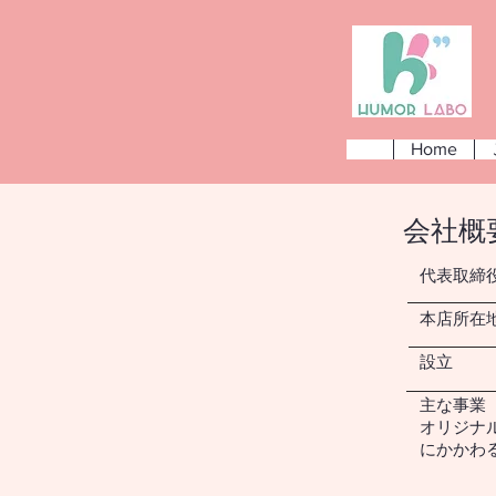
Home
会社概
代表取
本店所在地
設立 2
​主な事業
オリジナ
にかかわ