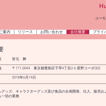
H
ユーモ
ご案内
リリース
お問い合わせ
会社概要
プライ
要
締役 皆元 舞
 〒171-0044 東京都豊島区千早4丁目2-6 星野コーポ302
018年6月14日
ルグッズ、キャラクターグッズ及び食品の企画開発、仕入、販売お
る一切の業務